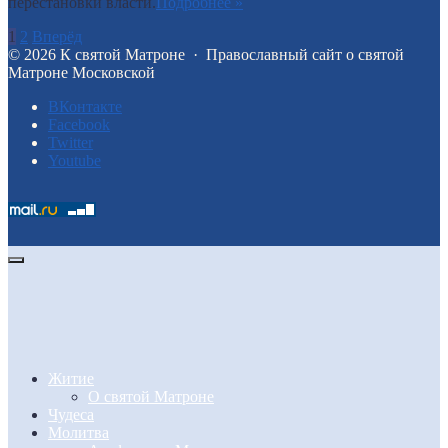
перестановки власти.
Подробнее »
1
2
Вперёд
©
2026
К святой Матроне
·
Православный сайт о святой
Матроне Московской
BКонтакте
Facebook
Twitter
Youtube
Житие
О святой Матроне
Чудеса
Молитва