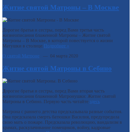
Житие святой Матроны – В Москве
Дорогие братья и сестры, перед Вами третья часть
жизнеописания блаженной Матроны – Житие святой
Матроны – В Москве, в которой повествуется о жизни
Матушки в столице.
Подробнее »
О святой Матроне
— 04 марта 2020
Житие святой Матроны в Себино
Д
орогие братья и сестры, перед Вами вторая часть
жизнеописания блаженной Матронушки: Житие святой
Матроны в Себино. Первую часть читайте
здесь
Матрона с раннего детства предсказывала разные события.
Она предсказала смерть батюшки Василия, предупредила
свою мать о пожаре. Предсказала революцию, вандализм в
храмах, раскулачивание помещиков, войну, кадровые