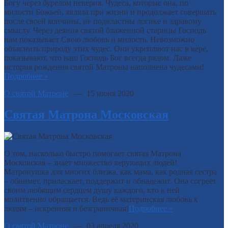
Богу через бурелом неверия. Чудеса, которые она, по
милости Божьей, являла при жизни и продолжает совершать
после своей кончины, не подвластны логике и здравому
смыслу. Через деяния святой блаженной старицы Господь
нам показывает Свою любовь и милость. Невозможно
объяснить природу этих чудес. Они укрепляют нас в вере,
показывают, что наш Господь Бог всегда рядом. Даже
история рождения святой Матроны наполнена чудесами!
Подробнее »
О святой Матроне
— 15 июня 2020
Святая Матрона Московская
О том, насколько быстро помогает святая Матрона
Московская – знает множество верующих людей!
Матронушка для многих близка, как мама, как родная сестра
– обнимет, приласкает, поддержит и обнадежит. Она согреет
своим любящим сердцем душу каждого, кто к ней
молитвенно обращается. Ведь её материнская любовь к
людям – искренняя и безграничная!
Подробнее »
О святой Матроне
— 03 апреля 2020