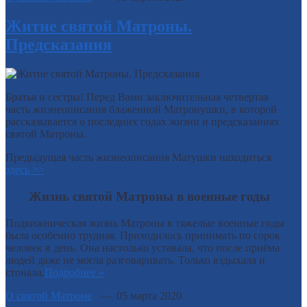
Житие святой Матроны.
Предсказания
Братья и сестры! Перед Вами заключительная четвертая
часть жизнеописания блаженной Матронушки, в которой
рассказывается о последних годах жизни и предсказаниях
святой Матроны.
Предыдущая часть жизнеописания Матушки находиться
здесь >>
Жизнь святой Матроны в военные годы
Подвижническая жизнь Матроны в тяжелые военные годы
была особенно трудная. Приходилось принимать по сорок
человек в день. Она настолько уставала, что после приёма
людей даже не могла разговаривать. Только вздыхала и
стонала.
Подробнее »
О святой Матроне
— 05 марта 2020