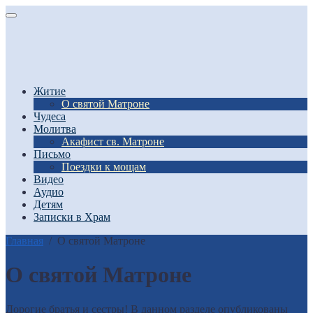
Житие
О святой Матроне
Чудеса
Молитва
Акафист св. Матроне
Письмо
Поездки к мощам
Видео
Аудио
Детям
Записки в Храм
Главная
/
О святой Матроне
О святой Матроне
Дорогие братья и сестры! В данном разделе опубликованы