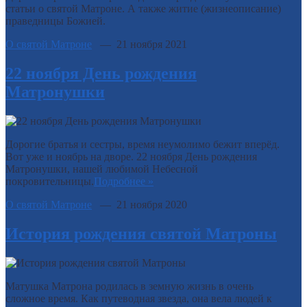
статьи о святой Матроне. А также житие (жизнеописание)
праведницы Божией.
О святой Матроне
— 21 ноября 2021
22 ноября День рождения
Матронушки
Дорогие братья и сестры, время неумолимо бежит вперёд.
Вот уже и ноябрь на дворе. 22 ноября День рождения
Матронушки, нашей любимой Небесной
покровительницы.
Подробнее »
О святой Матроне
— 21 ноября 2020
История рождения святой Матроны
Матушка Матрона родилась в земную жизнь в очень
сложное время. Как путеводная звезда, она вела людей к