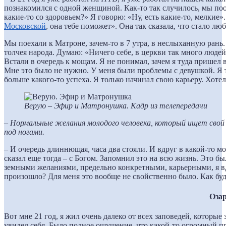
познакомился с одной женщиной. Как-то так случилось, мы поо
какие-то со здоровьем?» Я говорю: «Ну, есть какие-то, мелкие»
Московской
, она тебе поможет». Она так сказала, что стало лю
Мы поехали к Матроне, зачем-то в 7 утра, в неслыханную рань.
толчея народа. Думаю: «Ничего себе, в церкви так много людей,
Встали в очередь к мощам. Я не понимал, зачем я туда пришел 
Мне это было не нужно. У меня были проблемы с девушкой. Я т
больше какого-то успеха. Я только начинал свою карьеру. Хотел
Верую – Эфир и Матронушка. Кадр из телепередачи
– Нормальные желания молодого человека, который ищет свой
под ногами.
– И очередь длиннющая, часа два стояли. И вдруг в какой-то
сказал еще тогда – с Богом. Запомнил это на всю жизнь. Это б
земными желаниями, предельно конкретными, карьерными, я вд
произошло? Для меня это вообще не свойственно было. Как буд
Озар
Вот мне 21 год, я жил очень далеко от всех заповедей, которые 
увидел себя. Было полное ощущение, что какой-то огромный про