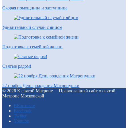
Скорая помощница и заступница
Удивительный случай с яйцом
Подготовка к семейной жизни
Святые рядом!
22 ноября День рождения Матронушки
©
2026
К святой Матроне
·
Православный сайт о святой
Матроне Московской
BКонтакте
Facebook
Twitter
Youtube