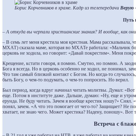
Борис Корчевников в храме. Кадр из телепередачи
Верую 
Путь 
–
А откуда вы черпали христианские знания? И вообще, как они
– В семь лет меня крестила моя крестная. Мама рассказывала, ч
МХАТ) сказала маме, которая во МХАТе работала: «Мальчик бол
церковь не ходила, но говорит: «Давай покрестим». Меня покре
Крещение, кстати говоря, я помню. Смутно, но помню. А заодн
Бога я всегда. Но в церковь особенно не ходил, не понимал, зач
Что там самый близкий контакт с Богом. Но когда-то случалось,
быть Богу, о чем-то подумать, о чем-то попросить. Но верил.
Был период, когда вдруг начинал читать молитвы. Думал: «Вот 
еще. Потом в институте даже. Дальше, думаю: «Ну, еще и утром
ерунда. Не буду читать. Зачем я вообще крестик ношу?» Снял. «
понял, зачем. «А что это помогает от чего-то? Защищает? Не 
хватает, не знаю чего. Может крестика? Надену, поношу». Вот т
Встреча с блаж
–
В 21 год я уже работал на НТВ, я уже работал на нашем кана