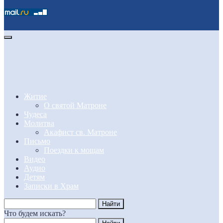
Житие
О святой Матроне
Чудеса
Молитва
Акафист св. Матроне
Письмо
Поездки к мощам
Видео
Аудио
Детям
Записки в Храм
Что будем искать?