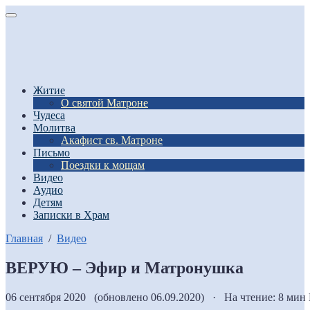
Житие
О святой Матроне
Чудеса
Молитва
Акафист св. Матроне
Письмо
Поездки к мощам
Видео
Аудио
Детям
Записки в Храм
Главная
/
Видео
ВЕРУЮ – Эфир и Матронушка
06 сентября 2020 (обновлено 06.09.2020) · На чтение: 8 мин