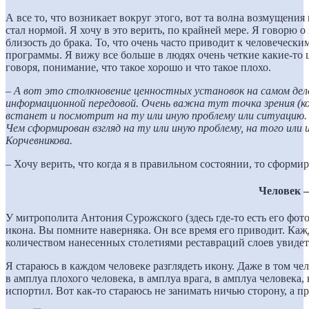
А все то, что возникает вокруг этого, вот та волна возмущения 
стал нормой. Я хочу в это верить, по крайней мере. Я говорю 
близость до брака. То, что очень часто приводит к человечески
программы. Я вижу все больше в людях очень четкие какие-то
говоря, понимание, что такое хорошо и что такое плохо.
–
А вот это столкновение ценностных установок на самом де
информационной передовой. Очень важна тут точка зрения (коч
встанет и посмотрит на ту или иную проблему или ситуацию. 
Чем сформирован взгляд на ту или иную проблему, на того или 
Корчевникова.
– Хочу верить, что когда я в правильном состоянии, то сформи
Человек –
У митрополита Антония Сурожского (здесь где-то есть его фотог
икона. Вы помните наверняка. Он все время его приводит. Каж
количеством нанесенных столетиями реставраций слоев увидет
Я стараюсь в каждом человеке разглядеть икону. Даже в том че
в амплуа плохого человека, в амплуа врага, в амплуа человека
испортил. Вот как-то стараюсь не занимать ничью сторону, а п