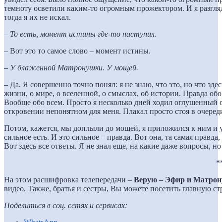
темноту осветили каким-то огромным прожектором. И я разгляд
тогда я их не искал.
–
То есть, момент истины где-то наступил.
–
Вот это то самое слово – момент истины.
–
У блаженной Матронушки. У мощей.
–
Да. Я совершенно точно понял: я не знаю, что это, но что здес
жизни, о мире, о вселенной, о смыслах, об истории. Правда об
Вообще обо всем. Просто я несколько дней ходил оглушенный от
откровении непонятном для меня. Плакал просто стоя в очеред
Потом, кажется, мы доплыли до мощей, я приложился к ним и 
сильное есть. И это сильное – правда. Вот она, та самая правд
Вот здесь все ответы. Я не знал еще, на какие даже вопросы, но 
*
На этом расшифровка телепередачи –
Верую – Эфир и Матро
видео. Также, братья и сестры, Вы можете посетить главную с
Поделиться в соц. сетях и сервисах: