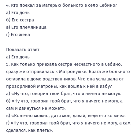
4. Кто поехал за матерью больного в село Себино?
а) Его дочь
б) Его сестра
в) Его племянница
г) Его жена
Показать ответ
а) Его дочь
5. Как только приехала сестра несчастного в Себино,
сразу же отправилась к Матронушке. Брата же больного
оставила в доме родственников. Что она услышала от
прозорливой Матроны, как вошла к ней в избу?
а) «Ну что, говорил твой брат, что я ничего не могу».
б) «Ну что, говорил твой брат, что я ничего не могу, а
сам и двинуться не может».
в) «Конечно можно, дитя мое, давай, веди его ко мне».
г) «Ну что, говорил твой брат, что я ничего не могу, а сам
сделался, как плеть».