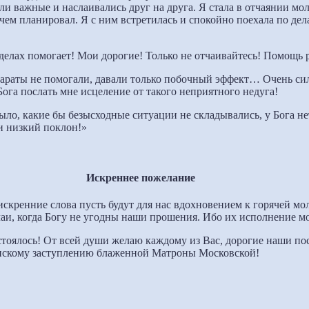
ыли важные и наслаивались друг на друга. Я стала в отчаянии м
чем планировал. Я с ним встретилась и спокойно поехала по дела
 делах помогает! Мои дорогие! Только не отчаивайтесь! Помощь 
епараты не помогали, давали только побочный эффект… Очень с
Бога послать мне исцеление от такого неприятного недуга!
было, какие бы безысходные ситуации не складывались, у Бога 
 и низкий поклон!»
Искреннее пожелание
кренние слова пусть будут для нас вдохновением к горячей мол
аи, когда Богу не угодны наши прошения. Ибо их исполнение м
стоялось! От всей души желаю каждому из Вас, дорогие наши п
нскому заступлению блаженной Матроны Московской!