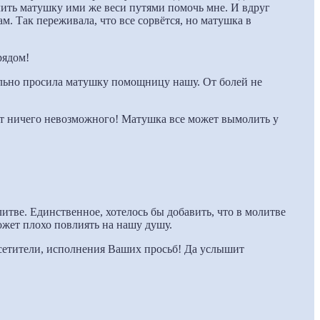
олить матушку ими же веси путями помочь мне. И вдруг
м. Так переживала, что все сорвётся, но матушка в
рядом!
ильно просила матушку помощницу нашу. От болей не
нет ничего невозможного! Матушка все может вымолить у
итве. Единственное, хотелось бы добавить, что в молитве
ожет плохо повлиять на нашу душу.
осетители, исполнения Ваших просьб! Да услышит