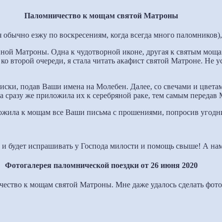
Паломничество к мощам святой Матроны
 обычно езжу по воскресениям, когда всегда много паломников),
енной Матроны. Одна к чудотворной иконе, другая к святым мо
ко второй очереди, я стала читать акафист святой Матроне. Не у
писки, подав Ваши имена на Молебен. Далее, со свечами и цвета
на сразу же приложила их к серебряной раке, тем самым переда
ложила к мощам все Ваши письма с прошениями, попросив угодн
и будет испрашивать у Господа милости и помощь свыше! А нам 
Фотогалерея паломнической поездки от 26 июня 2020
ество к мощам святой Матроны. Мне даже удалось сделать фото