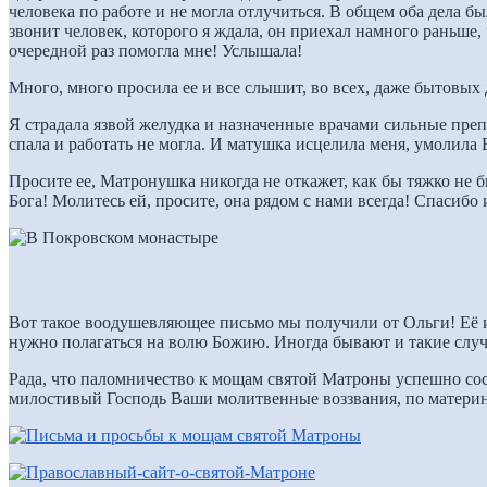
человека по работе и не могла отлучиться. В общем оба дела б
звонит человек, которого я ждала, он приехал намного раньше, 
очередной раз помогла мне! Услышала!
Много, много просила ее и все слышит, во всех, даже бытовых
Я страдала язвой желудка и назначенные врачами сильные пр
спала и работать не могла. И матушка исцелила меня, умолила 
Просите ее, Матронушка никогда не откажет, как бы тяжко не 
Бога! Молитесь ей, просите, она рядом с нами всегда! Спасибо
Вот такое воодушевляющее письмо мы получили от Ольги! Её ис
нужно полагаться на волю Божию. Иногда бывают и такие случ
Рада, что паломничество к мощам святой Матроны успешно со
милостивый Господь Ваши молитвенные воззвания, по матери