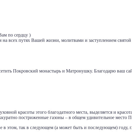
ам по сердцу )
 на всех путях Вашей жизни, молитвами и заступлением свято
осетить Покровский монастырь и Матронушку. Благодарю ваш сайт
духовной красоты этого благодатного места, выделяется и красо
ккуратно постриженные газоны – в общем удивительное место 
 в этом, так в следующем (а может быть и последующем) году, гл