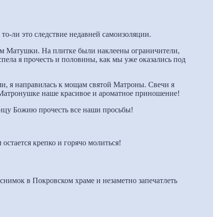
 то-ли это следствие недавней самоизоляции.
щам Матушки. На плитке были наклеены ограничители,
спела я прочесть и половины, как мы уже оказались под
ми, я направилась к мощам святой Матроны. Свечи я
в Матронушке наше красивое и ароматное приношение!
ицу Божию прочесть все наши просьбы!
остается крепко и горячо молиться!
снимок в Покровском храме и незаметно запечатлеть