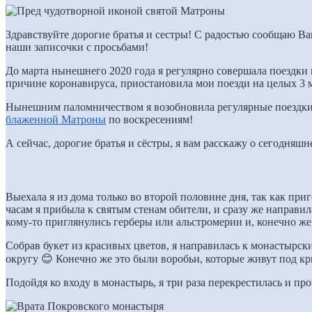
Здравствуйте дорогие братья и сестры! С радостью сообщаю В
наши записочки с просьбами!
До марта нынешнего 2020 года я регулярно совершала поездки 
причине коронавируса, приостановила мои поезди на целых 3
Нынешним паломничеством я возобновила регулярные поездки
блаженной Матроны
по воскресениям!
А сейчас, дорогие братья и сёстры, я вам расскажу о сегодняш
Выехала я из дома только во второй половине дня, так как при
часам я прибыла к святым стенам обители, и сразу же направи
кому-то приглянулись герберы или альстромерии и, конечно же
Собрав букет из красивых цветов, я направилась к монастырс
округу 😊 Конечно же это были воробьи, которые живут под к
Подойдя ко входу в монастырь, я три раза перекрестилась и пр