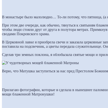
В монастыре было малолюдно… То-ли потому, что пятница, (а я
При этом две очереди, как обычно, тянуться к святыням блаж
чтобы люди стояли друг от друга в полутора метрах. Примкнув 
сводами Покровского храма.
В Церковной лавке я приобрела свечи и заказала церковные за
поставила на подсвечник, а цветы передала служительнице. О
Сделав три земных поклона, я облобызала святые мощи и при
Верю, что Матушка заступиться за нас пред Престолом Божиим 
Прилагаю фотографии, которые я сделала в нынешнее паломнич
мощи блаженной Матронушки!