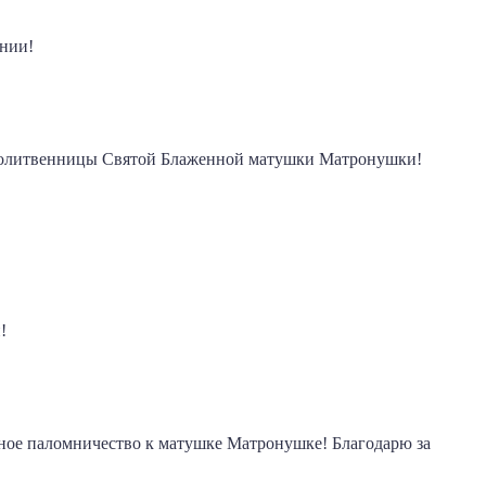
ении!
и молитвенницы Святой Блаженной матушки Матронушки!
!
чное паломничество к матушке Матронушке! Благодарю за