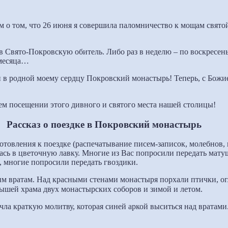
ам о том, что 26 июня я совершила паломничество к мощам свя
в Свято-Покровскую обитель. Либо раз в неделю – по воскресень
 месяца…
 в родной моему сердцу Покровский монастырь! Теперь, с Бож
нем посещении этого дивного и святого места нашей столицы!
Рассказ о поездке в Покровский монастырь
готовления к поездке (распечатывание писем-записок, молебнов, 
лась в цветочную лавку. Многие из Вас попросили передать мату
, многие попросили передать гвоздики.
ким вратам. Над красными стенами монастыря порхали птички, 
рышей храма двух монастырских соборов и зимой и летом.
очла краткую молитву, которая синей аркой выситься над вратами