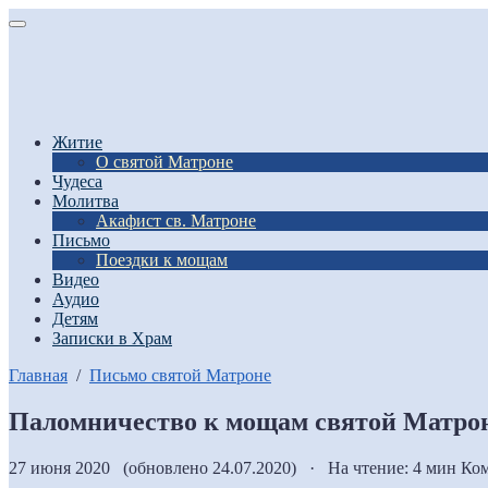
Житие
О святой Матроне
Чудеса
Молитва
Акафист св. Матроне
Письмо
Поездки к мощам
Видео
Аудио
Детям
Записки в Храм
Главная
/
Письмо святой Матроне
Паломничество к мощам святой Матр
27 июня 2020 (обновлено 24.07.2020) · На чтение: 4 мин
Ком