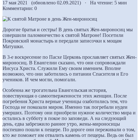
17 мая 2021 (обновлено 02.09.2021) · На чтение: 5 мин
Комментарии: 0
Дорогие братья и сестры! В день святых Жен-мироносиц мы
совершили паломничество к святой Матроне! Посетили
Покровский монастырь и передали записочки к мощам
Матушки.
В 3-е воскресение по Пасхе Церковь прославляет святых Жен-
мироносиц. В Евангелии сказано, что они сопровождали
Иисуса Христа. Служили Ему своим имением. Вполне
возможно, что они заботились о питании Спасителя и Его
учеников. И чем могли, помогали.
Особенна же трогательна Евангельская история,
повествующая о самоотверженности этих женщин. После
погребения Христа верные ученицы озаботились тем, что
Господа не помазали миром. Именно так погребали иудеи
умерших. Поэтому они приобрели нужное количество мира и
остались в субботу в покое по заповеди. А на следующий
день, едва забрезжило раннее утро, жены-мироносицы
поспешно пошли к пещере. По дороге они переживали о том,
кто же поможет им отвалить камень от пещеры. Ведь он был