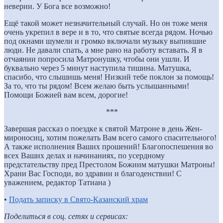
неверии. У Бога все возможно!
Ещё такой может незначительный случай. Но он тоже меня
очень укрепил в вере и в то, что святые всегда рядом. Ночью
под окнами шумели и громко включали музыку выпившие
люди. Не давали спать, а мне рано на работу вставать. Я в
отчаянии попросила Матронушку, чтобы они ушли. И
буквально через 5 минут наступила тишина. Матушка,
спасибо, что слышишь меня! Низкий тебе поклон за помощь!
За то, что ты рядом! Всем желаю быть услышанными!
Помощи Божией вам всем, дорогие!
***
Завершая рассказ о поездке к святой Матроне в день Жен-
мироносиц, хотим пожелать Вам всего самого спасительного!
А также исполнения Ваших прошений! Благопоспешения во
всех Ваших делах и начинаниях, по усердному
предстательству пред Престолом Божиим матушки Матроны!
Храни Вас Господи, во здравии и благоденствии! С
уважением, редактор Татиана )
•
Подать записку в Свято-Казанский храм
Поделиться в соц. сетях и сервисах: