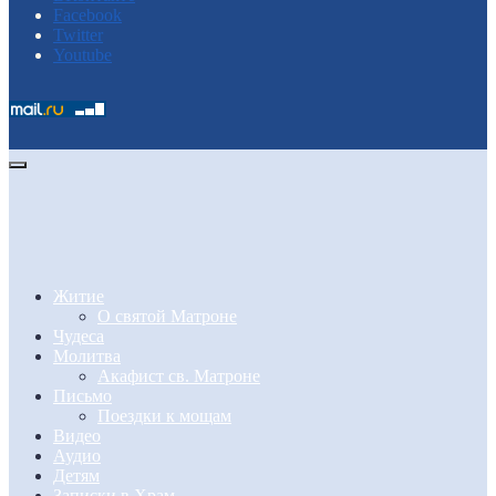
Facebook
Twitter
Youtube
Житие
О святой Матроне
Чудеса
Молитва
Акафист св. Матроне
Письмо
Поездки к мощам
Видео
Аудио
Детям
Записки в Храм