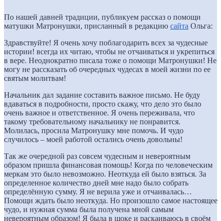
По нашей давней традиции, публикуем рассказ о помощи
матушки Матронушки, присланный в редакцию
сайта
Ольга:
Здравствуйте! Я очень хочу поблагодарить всех за чудесные
истории! всегда их читаю, чтобы не отчаиваться и укрепиться
в вере. Неоднократно писала тоже о помощи Матронушки! Не
могу не рассказать об очередных чудесах в моей жизни по ее
святым молитвам!
Начальник дал задание составить важное письмо. Не буду
вдаваться в подробности, просто скажу, что дело это было
очень важное и ответственное. Я очень переживала, что
такому требовательному начальнику не понравится.
Молилась, просила Матронушку мне помочь. И чудо
случилось – моей работой остались очень довольны!
Так же очередной раз совсем чудесным и невероятным
образом пришла финансовая помощь! Когда по человеческим
меркам это было невозможно. Неоткуда ей было взяться. За
определенное количество дней мне надо было собрать
определённую сумму. Я не верила уже и отчаивалась…
Помощи ждать было неоткуда. Но произошло самое настоящее
чудо, и нужная сумма была получена мной самым
невероятным образом! Я была в шоке и раскаиваюсь в своём