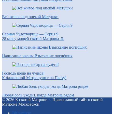
Всё живое под опекой Матушки
Сериал Чудотворица — Серия 9
28 мая у мощей святой Матроны 🙏
Написание иконы Взыскание погибших
Господь щедр на чудеса!
К блаженной Матронушке на Пасху!
Любая боль уходит, когда Матрона рядом
©
2026
К святой Матроне
·
Православный сайт о святой
Матроне Московской
BКонтакте