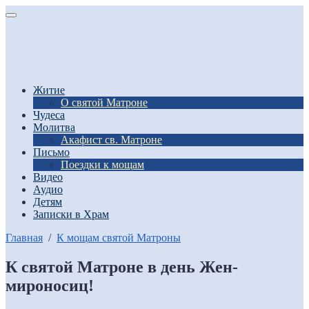
Житие
О святой Матроне
Чудеса
Молитва
Акафист св. Матроне
Письмо
Поездки к мощам
Видео
Аудио
Детям
Записки в Храм
Главная
/
К мощам святой Матроны
К святой Матроне в день Жен-
мироносиц!