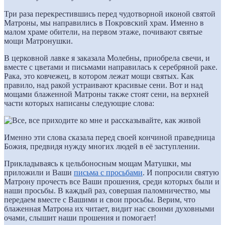
Три раза перекрестившись перед чудотворной иконой святой
Матроны, мы направились в Покровский храм. Именно в
малом храме обители, на первом этаже, почивают святые
мощи Матронушки.
В церковной лавке я заказала Молебны, приобрела свечи, и
вместе с цветами и письмами направилась к серебряной раке.
Рака, это ковчежец, в котором лежат мощи святых. Как
правило, над ракой устраивают красивые сени. Вот и над
мощами блаженной Матроны также стоят сени, на верхней
части которых написаны следующие слова:
Именно эти слова сказала перед своей кончиной праведница
Божия, предвидя нужду многих людей в её заступлении.
Прикладываясь к цельбоносным мощам Матушки, мы
приложили и Ваши
письма с просьбами
. И попросили святую
Матрону прочесть все Ваши прошения, среди которых были и
наши просьбы. В каждый раз, совершая паломничество, мы
передаем вместе с Вашими и свои просьбы. Верим, что
блаженная Матрона их читает, видит нас своими духовными
очами, слышит наши прошения и помогает!