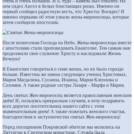
очень и очень большой. И о, чудо – камень был отвален! На
нем сидел Ангел в белых блистающих ризах. Именно он
первый сообщил радостную весть, что Христос Воскрес! И
именно первыми об этом узнали жены-мироносицы, которые
затем сообщили апостолам.
После вознесения Господа на Небо, Жены-мироносицы вместе
с апостолами стали проповедовать Евангелие. Тем самым они
продолжили свое служение Христу и наследовали Жизнь
Вечную!
В Евангелии говориться о семи женах, но их было гораздо
больше. Известны же имена следующих учениц Христовых.
Мария Магдалина, Сусанна, Иоанна, Мария Клеопова и
Соломия. А также родные сестры Лазаря – Марфа и Мария.
День святых Жен-мироносиц является православным женским
днём! И, пользуясь прекрасным случаем, я хочу поздравить
всех дорогих посетительниц нашего сайта с этим
знаменательным днем! А также пожелать женского счастья,
благоденствия и заступничества святых Жен-мироносиц!
Перед посещением Покровской обители мы молились на
Литургии в Сретенском монастыре. Служба была