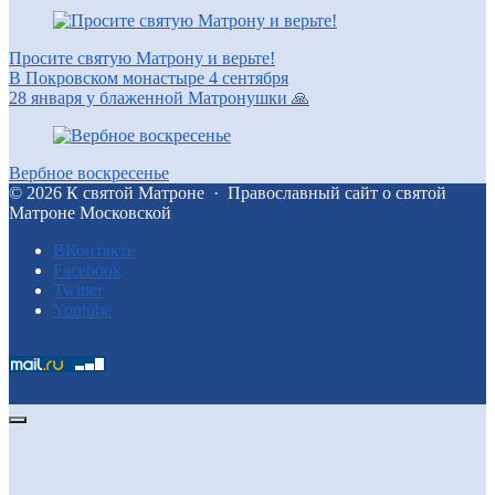
Просите святую Матрону и верьте!
В Покровском монастыре 4 сентября
28 января у блаженной Матронушки 🙏
Вербное воскресенье
©
2026
К святой Матроне
·
Православный сайт о святой
Матроне Московской
BКонтакте
Facebook
Twitter
Youtube