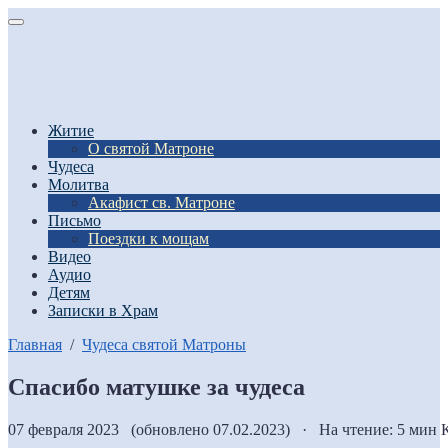
Житие
О святой Матроне
Чудеса
Молитва
Акафист св. Матроне
Письмо
Поездки к мощам
Видео
Аудио
Детям
Записки в Храм
Главная
/
Чудеса святой Матроны
Спасибо матушке за чудеса
07 февраля 2023 (обновлено 07.02.2023) · На чтение: 5 мин