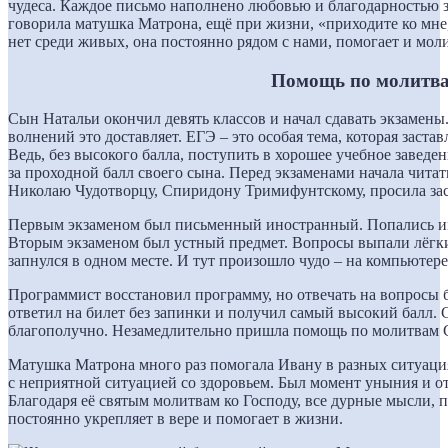
чудеса. Каждое письмо наполнено любовью и благодарностью з
говорила матушка Матрона, ещё при жизни, «приходите ко мне,
нет среди живых, она постоянно рядом с нами, помогает и моли
Помощь по молитв
Сын Натальи окончил девять классов и начал сдавать экзамены
волнений это доставляет. ЕГЭ – это особая тема, которая застав
Ведь, без высокого балла, поступить в хорошее учебное завед
за проходной балл своего сына. Перед экзаменами начала чита
Николаю Чудотворцу, Спиридону Тримифунтскому, просила заст
Первым экзаменом был письменный иностранный. Попались име
Вторым экзаменом был устный предмет. Вопросы выпали лёгкие
запнулся в одном месте. И тут произошло чудо – на компьютере
Программист восстановил программу, но отвечать на вопросы 
ответил на билет без запинки и получил самый высокий балл.
благополучно. Незамедлительно пришла помощь по молитвам 
Матушка Матрона много раз помогала Ивану в разных ситуация
с неприятной ситуацией со здоровьем. Был момент уныния и отч
Благодаря её святым молитвам ко Господу, все дурные мысли,
постоянно укрепляет в вере и помогает в жизни.