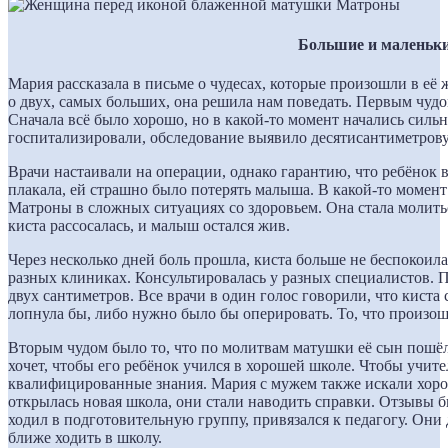
Большие и маленьки
Мария рассказала в письме о чудесах, которые произошли в её
о двух, самых больших, она решила нам поведать. Первым чуд
Сначала всё было хорошо, но в какой-то момент начались сил
госпитализировали, обследование выявило десятисантиметрову
Врачи настаивали на операции, однако гарантию, что ребёнок в
плакала, ей страшно было потерять малыша. В какой-то момент
Матроны в сложных ситуациях со здоровьем. Она стала молить
киста рассосалась, и малыш остался жив.
Через несколько дней боль прошла, киста больше не беспокои
разных клиниках. Консультировалась у разных специалистов. П
двух сантиметров. Все врачи в один голос говорили, что киста 
лопнула бы, либо нужно было бы оперировать. То, что произош
Вторым чудом было то, что по молитвам матушки её сын пошёл
хочет, чтобы его ребёнок учился в хорошей школе. Чтобы учите
квалифицированные знания. Мария с мужем также искали хор
открылась новая школа, они стали наводить справки. Отзывы 
ходил в подготовительную группу, привязался к педагогу. Они
ближе ходить в школу.