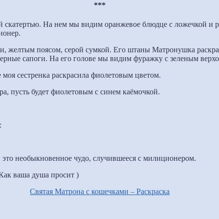
***
й скатертью. На нем мы видим оранжевое блюдце с ложечкой и р
ионер.
и, желтым поясом, серой сумкой. Его штаны Матронушка раскрас
черные сапоги. На его голове мы видим фуражку с зеленым верх
е моя сестренка раскрасила фиолетовым цветом.
а, пусть будет фиолетовым с синем каёмочкой.
:
 это необыкновенное чудо, случившееся с милиционером.
Как ваша душа просит )
Святая Матрона с кошечками – Раскраска