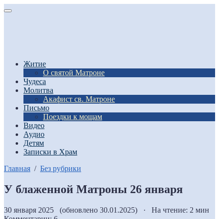
Житие
О святой Матроне
Чудеса
Молитва
Акафист св. Матроне
Письмо
Поездки к мощам
Видео
Аудио
Детям
Записки в Храм
Главная
/
Без рубрики
У блаженной Матроны 26 января
30 января 2025 (обновлено 30.01.2025) · На чтение: 2 мин
Комментарии: 6