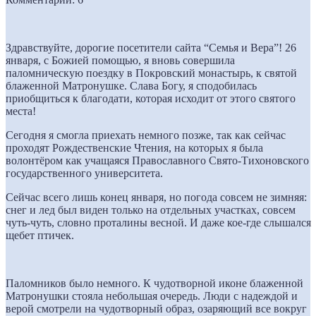
Здравствуйте, дорогие посетители сайта “Семья и Вера”! 26
января, с Божией помощью, я вновь совершила
паломническую поездку в Покровский монастырь, к святой
блаженной Матронушке. Слава Богу, я сподобилась
приобщиться к благодати, которая исходит от этого святого
места!
Сегодня я смогла приехать немного позже, так как сейчас
проходят Рождественские Чтения, на которых я была
волонтёром как учащаяся Православного Свято-Тихоновского
государственного университета.
Сейчас всего лишь конец января, но погода совсем не зимняя:
снег и лед был виден только на отдельных участках, совсем
чуть-чуть, словно проталины весной. И даже кое-где слышался
щебет птичек.
Паломников было немного. К чудотворной иконе блаженной
Матронушки стояла небольшая очередь. Люди с надеждой и
верой смотрели на чудотворный образ, озаряющий все вокруг