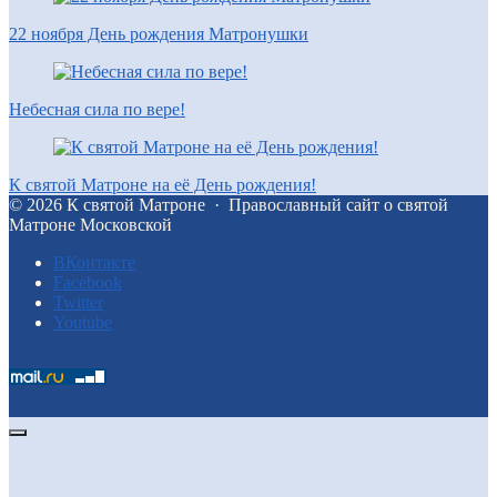
22 ноября День рождения Матронушки
Небесная сила по вере!
К святой Матроне на её День рождения!
©
2026
К святой Матроне
·
Православный сайт о святой
Матроне Московской
BКонтакте
Facebook
Twitter
Youtube