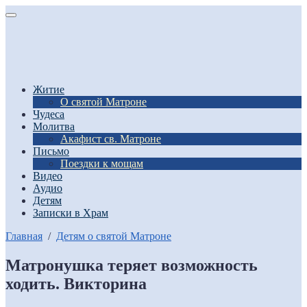
Житие
О святой Матроне
Чудеса
Молитва
Акафист св. Матроне
Письмо
Поездки к мощам
Видео
Аудио
Детям
Записки в Храм
Главная
/
Детям о святой Матроне
Матронушка теряет возможность
ходить. Викторина