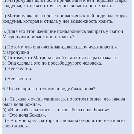
г) Матронушка шла после причастия и к ней подошла старая
колдунья, которая и отняла у нее возможность ходить.
г) Матронушка шла после причастия и к ней подошла старая
колдунья, которая и отняла у нее возможность ходить.
5. Для чего этой женщине понадобилось забирать у святой
Матронушки возможность ходить?
а) Потому, что она очень завидовала дару чудотворения
Матронушки.
б) Потому, что Матрона своей святостью ее раздражала.
в) Она сделала это по просьбе другого человека.
г) Неизвестно.
г) Неизвестно
6. Что говорила по этому поводу блаженная?
а) «Сначала я очень удивилась, но потом поняла, что такова
была воля Божия».
б) «Я не избегала этого — такова была воля Божия».
в) «Это воля Божия».
г) «Это мой крест, который я должна безропотно нести всю
свою жизнь».