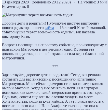
13 декабря 2020 (обновлено 20.12.2020) · На чтение: 3 мин
Комментарии: 0
Дорогие дети и родители! Публикуем шестую викторину
юного редактора нашего
сайта
— 16 летней Кати Романовой.
“Матронушка теряет возможность ходить”, так назвала
викторину Катя.
Вопросы посвящены непростому событию, произошедшему с
праведной Матроной в девических годах. История эта
довольно грустная, но в ней отражена сила веры блаженной
Матронушки.
***
Здравствуйте, дорогие дети и родители! Сегодня я решила
составить для вас викторину, посвященную испытанию
Матронушки. Мне сейчас примерно столько же лет, сколько
было и Матроне, когда у неё отнялись ноги. И я с трудом
понимаю, как можно с такой твердостью принять этот крест.
Ведь нам, совсем еще юным, сложно усидеть на месте.
Хочется встать, сходить куда-нибудь. А тут прикованность к
постели на всю жизнь! Но в Акафисте сказано, что она к