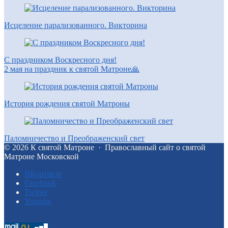
Исцеление парализованного. Викторина
С праздником Воскресного дня!
2 мая на праздник к святой Матроне🙏
История рождения святой Матроны
Паломничество и Преображенский свет
©
2026
К святой Матроне
·
Православный сайт о святой
Матроне Московской
BКонтакте
Facebook
Twitter
Youtube