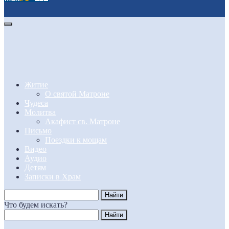
Житие
О святой Матроне
Чудеса
Молитва
Акафист св. Матроне
Письмо
Поездки к мощам
Видео
Аудио
Детям
Записки в Храм
Что будем искать?