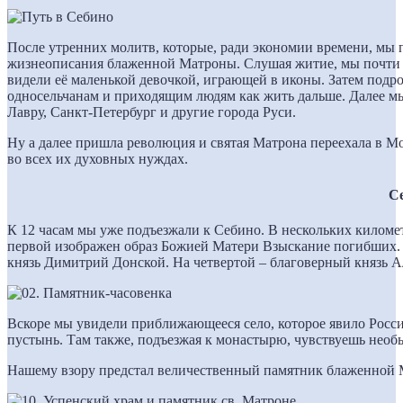
После утренних молитв, которые, ради экономии времени, мы 
жизнеописания блаженной Матроны. Слушая житие, мы почти
видели её маленькой девочкой, играющей в иконы. Затем под
односельчанам и приходящим людям как жить дальше. Далее м
Лавру, Санкт-Петербург и другие города Руси.
Ну а далее пришла революция и святая Матрона переехала в Мо
во всех их духовных нуждах.
С
К 12 часам мы уже подъезжали к Себино. В нескольких километ
первой изображен образ Божией Матери Взыскание погибших. 
князь Димитрий Донской. На четвертой – благоверный князь 
Вскоре мы увидели приближающееся село, которое явило Росс
пустынь. Там также, подъезжая к монастырю, чувствуешь не
Нашему взору предстал величественный памятник блаженной М