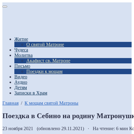
Житие
О святой Матроне
Чудеса
Молитва
Акафист св. Матроне
Письмо
Поездки к мощам
Видео
Аудио
Детям
Записки в Храм
Главная
/
К мощам святой Матроны
Поездка в Себино на родину Матронуш
23 ноября 2021 (обновлено 29.11.2021) · На чтение: 6 мин
Ко