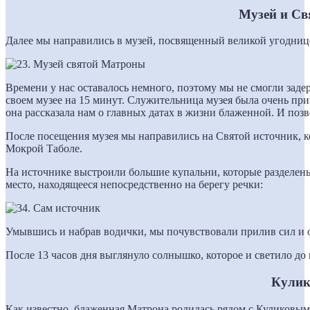
Музей и Св
Далее мы направились в музей, посвященный великой угодниц
Времени у нас оставалось немного, поэтому мы не смогли зад
своем музее на 15 минут. Служительница музея была очень п
она рассказала нам о главных датах в жизни блаженной. И поз
После посещения музея мы направились на Святой источник, ко
Мокрой Таболе.
На источнике выстроили большие купальни, которые разделен
место, находящееся непосредственно на берегу речки:
Умывшись и набрав водички, мы почувствовали прилив сил и ос
После 13 часов дня выглянуло солнышко, которое и светило до 
Кулик
Как известно, блаженная Матрона родилась рядом с Куликовым 