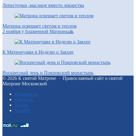
Лепесточки -маслице вместо лекарства
Матрона освещает светом и теплом
2 ноября у блаженной Матроны🙏
К Матронушке в Неделю о Закхее
Воскресный день и Покровский монастырь
©
2026
К святой Матроне
·
Православный сайт о святой
Матроне Московской
BКонтакте
Facebook
Twitter
Youtube