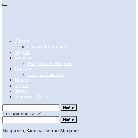
Житие
О святой Матроне
Чудеса
Молитва
Акафист св. Матроне
Письмо
Поездки к мощам
Видео
Аудио
Детям
Записки в Храм
Что будем искать?
Например,
Записка святой Матроне