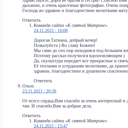
Здравствуйте, дорогие братья и сестры! Спасибо Вам 
дыхании, и очень красочные фотографии. Очень пон
Господь во здравии и благоденствии молитвами ма
Ответить
Команда сайта «К святой Матроне»
24.11.2021 : 16:08
Дорогая Татиана, добрый вечер!
Пожалуйста ) Во славу Божию!
Мы сами до сих пор находимся под большим впе
Поэтому рассказ получился вдохновляющим )
Да, скульптура передает все прекрасные и св
Её теплыми и усердными молитвами, да хранит
здравии, благоденствии и душевном спаспении
Ответить
Ольга
23.11.2021 : 20:39
От всего сердца,Вам спасибо за очень интересный и 
там. И спасибо,Вам за добрые дела.
Ответить
Команда сайта «К святой Матроне»
24.11.2021 : 15:47